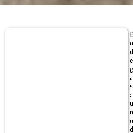
e
a
s
: