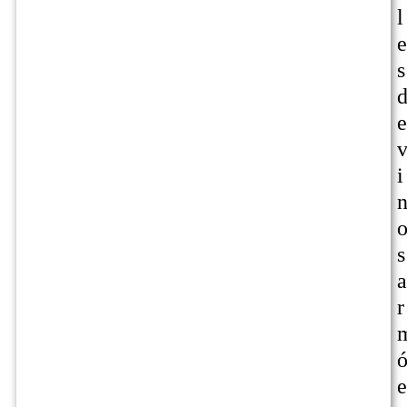
l
e
s
e
i
s
a
r
e